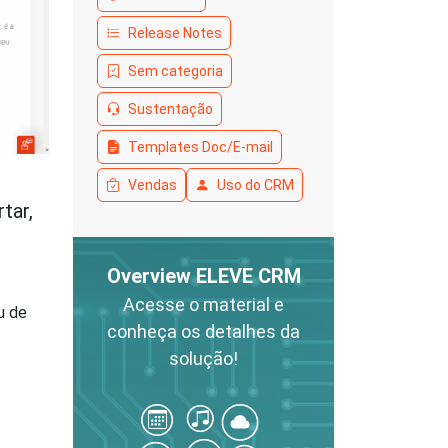
Release Notes
Sem categoria
Sustentação
Templates Doc/E-mail
Vendas
Uso do CRM
tar,
Overview ELEVE CRM
Acesse o material e
u de
conheça os detalhes da
solução!