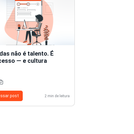
das não é talento. É
cesso — e cultura
ssar post
2 min de leitura