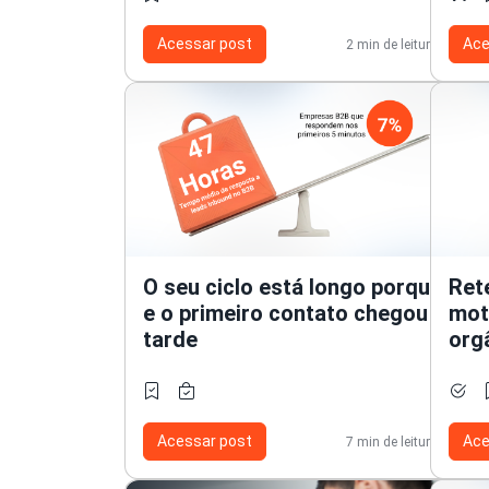
Acessar post
Ace
2 min de leitura
O seu ciclo está longo porqu
Ret
e o primeiro contato chegou
mot
tarde
org
Acessar post
Ace
7 min de leitura