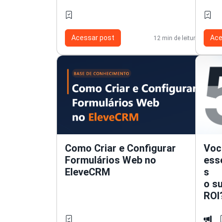
Acessar post
Ace
12 min de leitura
Como Criar e Configurar
Voc
Formulários Web no
ess
EleveCRM
s
o su
ROI