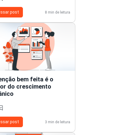
ssar post
8 min de leitura
enção bem feita é o
or do crescimento
ânico
ssar post
3 min de leitura