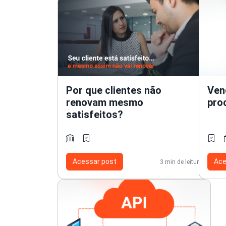
Por que clientes não
Ven
renovam mesmo
pro
satisfeitos?
Acessar post
Ace
3 min de leitura