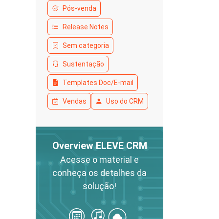
Pós-venda
Release Notes
Sem categoria
Sustentação
Templates Doc/E-mail
Vendas
Uso do CRM
Overview ELEVE CRM
Acesse o material e
conheça os detalhes da
solução!