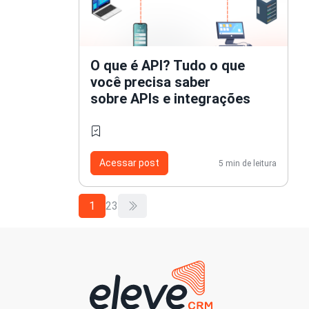
O que é API? Tudo o que
você precisa saber
sobre APIs e integrações
Acessar post
5 min de leitura
1
2
3