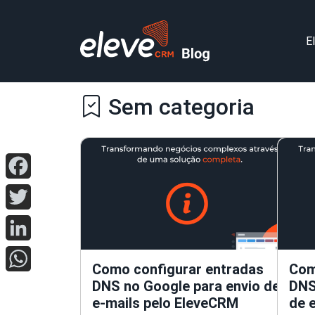
E
Sem categoria
Facebook
Twitter
LinkedIn
Como configurar entradas
Com
WhatsApp
DNS no Google para envio de
DNS
e-mails pelo EleveCRM
de 