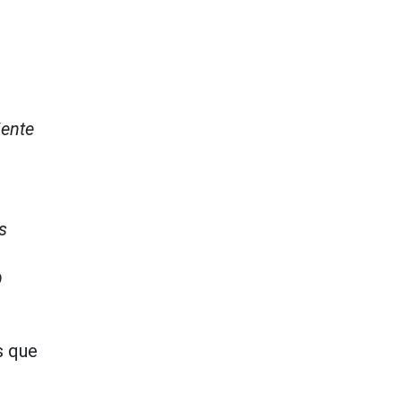
iente
s
O
s que