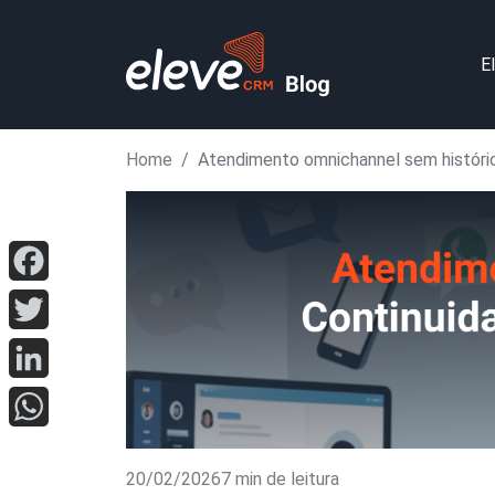
E
Home
Atendimento omnichannel sem históric
Facebook
Twitter
LinkedIn
WhatsApp
20/02/2026
7 min de leitura