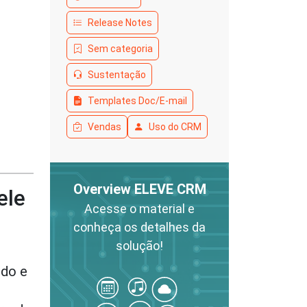
Release Notes
Sem categoria
Sustentação
Templates Doc/E-mail
Vendas
Uso do CRM
Overview ELEVE CRM
ele
Acesse o material e
conheça os detalhes da
solução!
ndo e