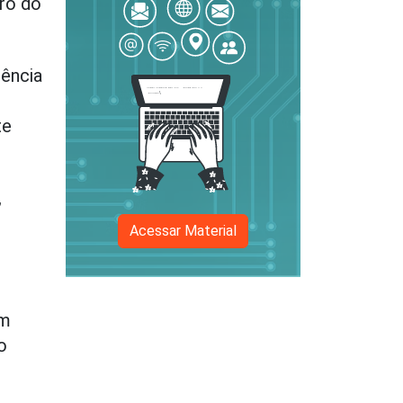
ro do
iência
te
,
Acessar Material
am
o