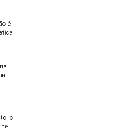
ão é
ática
ria
ha.
to: o
 de