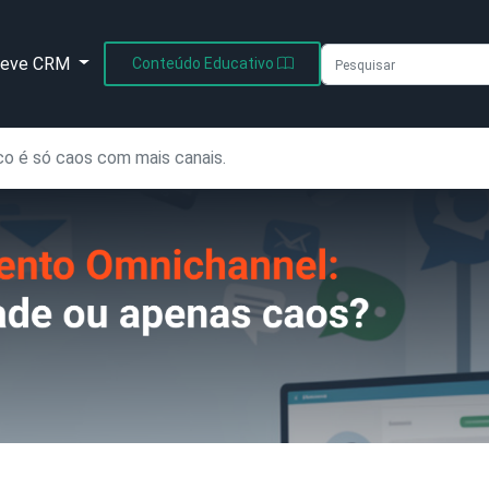
leve CRM
Conteúdo Educativo
o é só caos com mais canais.