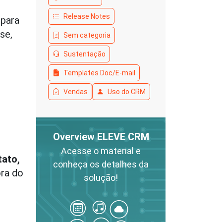
Release Notes
 para
se,
Sem categoria
Sustentação
Templates Doc/E-mail
Vendas
Uso do CRM
Overview ELEVE CRM
Acesse o material e
tato,
conheça os detalhes da
ra do
solução!