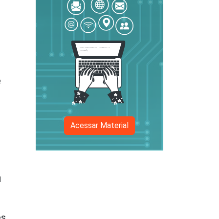
e
Acessar Material
u
s.