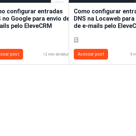
o configurar entradas
Como configurar entr
 no Google para envio de
DNS na Locaweb para 
ails pelo EleveCRM
de e-mails pelo Elev
ssar post
Acessar post
12 min de leitura
9 m