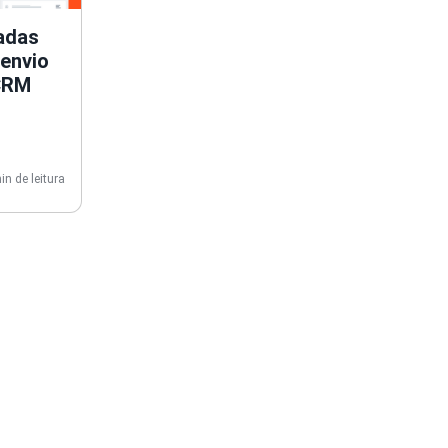
adas
envio
eCRM
in de leitura