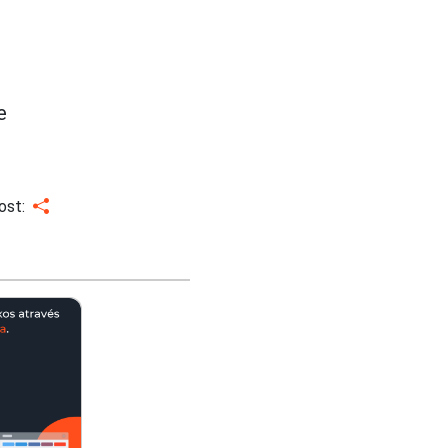
e
ost: