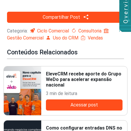
Compartilhar Post
Categoria:
Ciclo Comercial
Consultoria
Gestão Comercial
Uso do CRM
Vendas
Conteúdos Relacionados
EleveCRM recebe aporte do Grupo
WeDo para acelerar expansão
nacional
3 min de leitura
Acessar post
Como configurar entradas DNS no