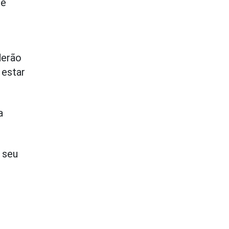
de
derão
 estar
a
 seu