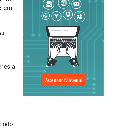
derem
sa
ores a
Acessar Material
dindo