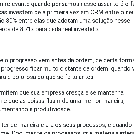
em relevante quando pensamos nesse assunto é o f
sas investem pela primeira vez em CRM entre o se
 são 80% entre elas que adotam uma solução nesse
rca de 8.71x para cada real investido.
 o progresso vem antes da ordem, de certa forma
 progresso ficar muito distante da ordem, quando 
ara e dolorosa do que se feita antes.
ermitem que sua empresa cresça e se mantenha
 e que as coisas fluam de uma melhor maneira,
umentando a produtividade.
ter de maneira clara os seus processos, e quando
ime. Documente os processos, crie materiais inter