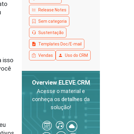
ato
Release Notes
u
Sem categoria
Sustentação
Templates Doc/E-mail
Vendas
Uso do CRM
 isso
você
Overview ELEVE CRM
Acesse o material e
conheça os detalhes da
solução!
 eu
ativos