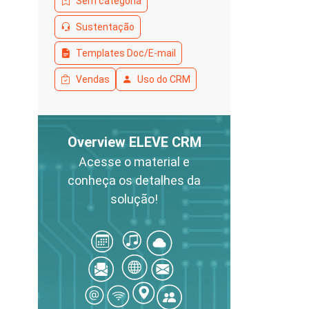
Sem categoria
Sustentação
Templates Doc/E-mail
Vendas
Uso do CRM
Overview ELEVE CRM
Acesse o material e
conheça os detalhes da
solução!